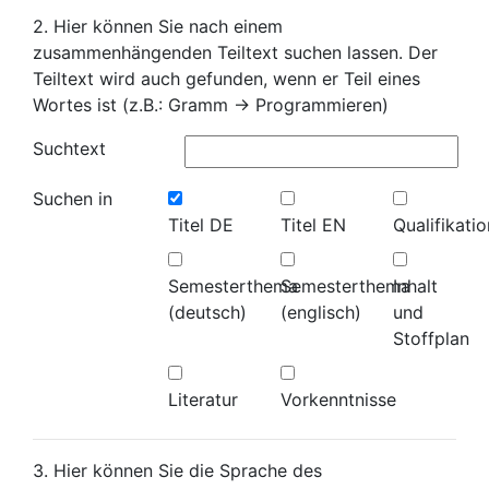
2. Hier können Sie nach einem
zusammenhängenden Teiltext suchen lassen. Der
Teiltext wird auch gefunden, wenn er Teil eines
Wortes ist (z.B.: Gramm -> Programmieren)
Suchtext
Suchen in
Titel DE
Titel EN
Qualifikatio
Semesterthema
Semesterthema
Inhalt
(deutsch)
(englisch)
und
Stoffplan
Literatur
Vorkenntnisse
3. Hier können Sie die Sprache des